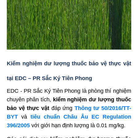
Kiểm nghiệm
dư lượng
thuốc bảo vệ thực vật
tại EDC – PR
Sắc Ký Tiên Phong
EDC
- PR
Sắc Ký Tiên Phong là phòng thí nghiệm
chuyên phân tích
,
kiểm nghiệm
dư lượng thuốc
bảo vệ thực vật
đáp ứng
Thông tư 50/2016/TT-
BYT
và
tiêu chuẩn Châu Âu EC Regulation
396/2005
với giới hạn định lượng là 0.01 mg/kg.