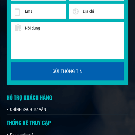
HỖ TRỢ KHÁCH HÀNG
• CHÍNH SÁCH TƯ VẤN
THỐNG KÊ TRUY CẬP
• Đang online: 1