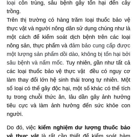
loại
côn trùng
, sâu bệnh gây tổn hại đến cây
trồng.
Trên thị trường có hàng trăm loại thuốc bảo vệ
thực vật và người nông dân sử dụng chúng như là
một cách để kiểm soát dịch bệnh trên các loại
nông sản, thực phẩm và
đảm bảo cung cấp được
một lượng sản phẩm dồi dào, không bị tổn hại bởi
sâu bệnh và nấm mốc.
Tuy nhiên,
g
ần như tất cả
các loại
thuốc
bảo
vệ thực vật
đều có nguy cơ
làm thay đổi lớn hệ sinh thá
i trong tự nhiên. Một
số loại có thể gây
độc hại
,
một
số khác có thể tích
tụ trong chuỗi thức ăn, lâu dần gây ảnh hưởng
tiêu cực và làm ảnh hưởng đến sức khỏe
con
người
.
Do đó, việc
kiểm nghiệm
dư lượng
thuốc bảo
vệ thực vật
là rất cần thiết để kiểm soát hàm