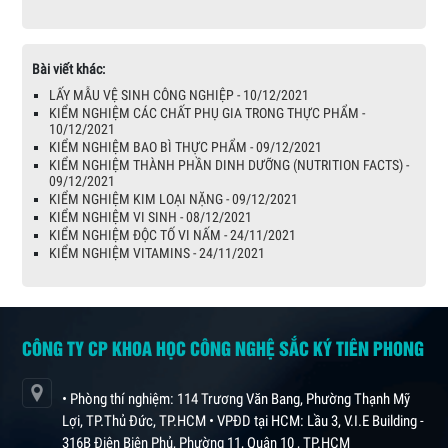
Bài viết khác:
LẤY MẪU VỆ SINH CÔNG NGHIỆP - 10/12/2021
KIỂM NGHIỆM CÁC CHẤT PHỤ GIA TRONG THỰC PHẨM -
10/12/2021
KIỂM NGHIỆM BAO BÌ THỰC PHẨM - 09/12/2021
KIỂM NGHIỆM THÀNH PHẦN DINH DƯỠNG (NUTRITION FACTS) -
09/12/2021
KIỂM NGHIỆM KIM LOẠI NẶNG - 09/12/2021
KIỂM NGHIỆM VI SINH - 08/12/2021
KIỂM NGHIỆM ĐỘC TỐ VI NẤM - 24/11/2021
KIỂM NGHIỆM VITAMINS - 24/11/2021
CÔNG TY CP KHOA HỌC CÔNG NGHỆ SẮC KÝ TIÊN PHONG
• Phòng thí nghiệm: 114 Trương Văn Bang, Phường Thạnh Mỹ
Lợi, TP.Thủ Đức, TP.HCM • VPĐD tại HCM: Lầu 3, V.I.E Building -
316B Điện Biên Phủ, Phường 11, Quận 10 , TP.HCM