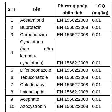
Phương pháp
LOQ
STT
Tên
phân tích
(mg/kg)
1
Acetamiprid
EN 15662:2008
0.01
2
Buprofezin
EN 15662:2008
0.01
3
Carbendazim
EN 15662:2008
0.01
Cyhalothrin
(bao gồm
4
lambda-
cyhalothrin)
EN 15662:2008
0.01
5
Difenoconazole
EN 15662:2008
0.01
6
Tebuconazole
EN 15662:2008
0.01
7
Chlorfenapyr
EN 15662:2008
0.01
8
Imidacloprid
EN 15662:2008
0.01
9
Acephate
EN 15662:2008
0.01
10
Azoxystrobin
EN 15662:2008
0.01