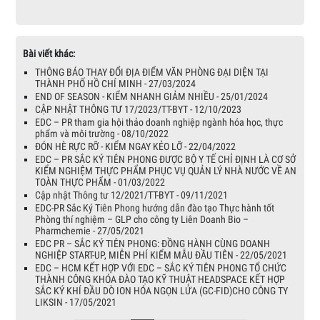
Bài viết khác:
THÔNG BÁO THAY ĐỔI ĐỊA ĐIỂM VĂN PHÒNG ĐẠI DIỆN TẠI
THÀNH PHỐ HỒ CHÍ MINH - 27/03/2024
END OF SEASON - KIỂM NHANH GIẢM NHIỀU - 25/01/2024
CẬP NHẬT THÔNG TƯ 17/2023/TT-BYT - 12/10/2023
EDC – PR tham gia hội thảo doanh nghiệp ngành hóa học, thực
phẩm và môi trường - 08/10/2022
ĐÓN HÈ RỰC RỠ - KIỂM NGAY KẺO LỠ - 22/04/2022
EDC – PR SẮC KÝ TIÊN PHONG ĐƯỢC BỘ Y TẾ CHỈ ĐỊNH LÀ CƠ SỞ
KIỂM NGHIỆM THỰC PHẨM PHỤC VỤ QUẢN LÝ NHÀ NƯỚC VỀ AN
TOÀN THỰC PHẨM - 01/03/2022
Cập nhật Thông tư 12/2021/TT-BYT - 09/11/2021
EDC-PR Sắc Ký Tiên Phong hướng dẫn đào tạo Thực hành tốt
Phòng thí nghiệm – GLP cho công ty Liên Doanh Bio –
Pharmchemie - 27/05/2021
EDC PR – SẮC KÝ TIÊN PHONG: ĐỒNG HÀNH CÙNG DOANH
NGHIỆP START-UP, MIỄN PHÍ KIỂM MẪU ĐẦU TIÊN - 22/05/2021
EDC – HCM KẾT HỢP VỚI EDC – SẮC KÝ TIÊN PHONG TỔ CHỨC
THÀNH CÔNG KHÓA ĐÀO TẠO KỸ THUẬT HEADSPACE KẾT HỢP
SẮC KÝ KHÍ ĐẦU DÒ ION HÓA NGỌN LỬA (GC-FID)CHO CÔNG TY
LIKSIN - 17/05/2021