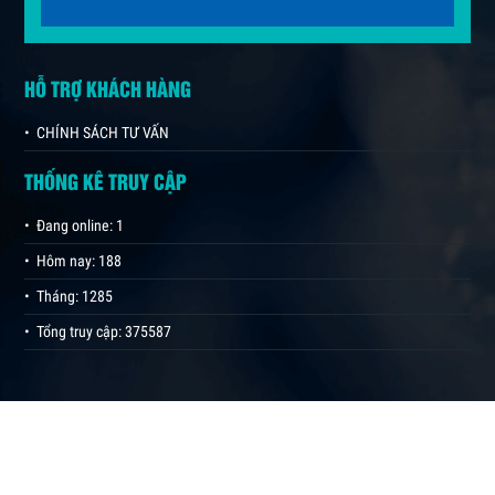
HỖ TRỢ KHÁCH HÀNG
• CHÍNH SÁCH TƯ VẤN
THỐNG KÊ TRUY CẬP
• Đang online: 1
• Hôm nay: 188
• Tháng: 1285
• Tổng truy cập: 375587