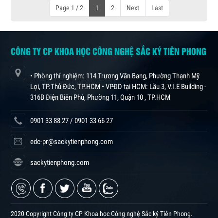
Page 1 / 2
1
2
Next
Last
CÔNG TY CP KHOA HỌC CÔNG NGHỆ SẮC KÝ TIÊN PHONG
• Phòng thí nghiệm: 114 Trương Văn Bang, Phường Thạnh Mỹ
Lợi, TP.Thủ Đức, TP.HCM • VPĐD tại HCM: Lầu 3, V.I.E Building -
316B Điện Biên Phủ, Phường 11, Quận 10 , TP.HCM
0901 33 88 27 / 0901 33 66 27
edc-pr@sackytienphong.com
sackytienphong.com
2020 Copyright Công ty CP Khoa học Công nghệ Sắc ký Tiên Phong.