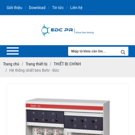
Giới thiệu
⁄
Download
⁄
Tin tức
⁄
Liên hệ
Trang chủ
Trang thiết bị
THIẾT BỊ CHÍNH
Hệ thống chiết béo Behr - Đức