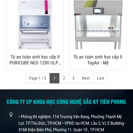
Tủ an toàn sinh học cấp II
Tủ an toàn sinh học cấp II
PURICUBE NEO 1200 ULPA
TopAir - Mỹ
- Hàn Quốc
Page 1 / 3
1
2
3
Next
Last
CÔNG TY CP KHOA HỌC CÔNG NGHỆ SẮC KÝ TIÊN PHONG
• Phòng thí nghiệm: 114 Trương Văn Bang, Phường Thạnh Mỹ
Lợi, TP.Thủ Đức, TP.HCM • VPĐD tại HCM: Lầu 3, V.I.E Building -
316B Điện Biên Phủ, Phường 11, Quận 10 , TP.HCM